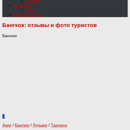
Италия
Америка
США
Добавить отчет
Бангкок:
отзывы и фото туристов
Бангкок
1
Азия
/
Бангкок
/
Лучшее
/
Таиланд