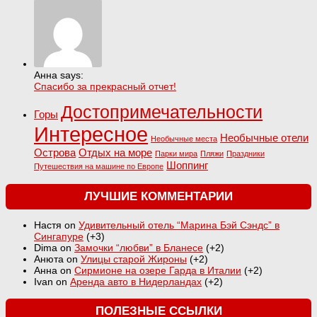
Анна says:
Спасибо за прекрасный отчет!
Достопримечательности
Горы
Интересное
Необычные отели
Необычные места
Острова
Отдых на море
Парки мира
Пляжи
Праздники
Шоппинг
Путешествия на машине по Европе
ЛУЧШИЕ КОММЕНТАРИИ
Настя
on
Удивительный отель “Марина Бэй Сэндс” в
Сингапуре
+3
Dima
on
Замочки “любви” в Бланесе
+2
Анюта
on
Улицы старой Жироны
+2
Анна
on
Сирмионе на озере Гарда в Италии
+2
Ivan
on
Аренда авто в Нидерландах
+2
ПОЛЕЗНЫЕ ССЫЛКИ