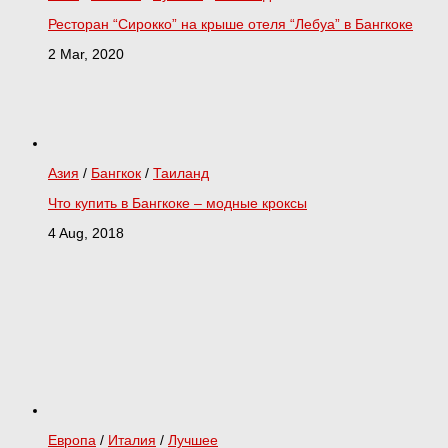
Ресторан “Сирокко” на крыше отеля “Лебуа” в Бангкоке
2 Mar, 2020
Азия
/
Бангкок
/
Таиланд
Что купить в Бангкоке – модные кроксы
4 Aug, 2018
Европа
/
Италия
/
Лучшее