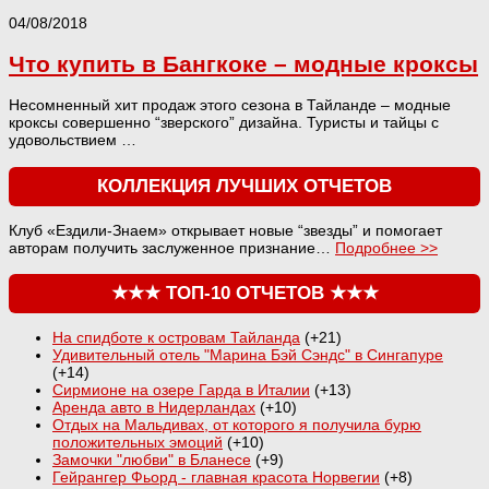
04/08/2018
Что купить в Бангкоке – модные кроксы
Несомненный хит продаж этого сезона в Тайланде – модные
кроксы совершенно “зверского” дизайна. Туристы и тайцы с
удовольствием …
КОЛЛЕКЦИЯ ЛУЧШИХ ОТЧЕТОВ
Клуб «Ездили-Знаем» открывает новые “звезды” и помогает
авторам получить заслуженное признание…
Подробнее >>
★★★ ТОП-10 ОТЧЕТОВ ★★★
На спидботе к островам Тайланда
+21
Удивительный отель "Марина Бэй Сэндс" в Сингапуре
+14
Сирмионе на озере Гарда в Италии
+13
Аренда авто в Нидерландах
+10
Отдых на Мальдивах, от которого я получила бурю
положительных эмоций
+10
Замочки "любви" в Бланесе
+9
Гейрангер Фьорд - главная красота Норвегии
+8