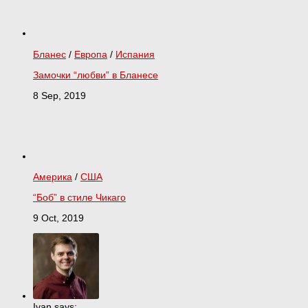
Бланес
/
Европа
/
Испания
Замочки “любви” в Бланесе
8 Sep, 2019
Америка
/
США
“Боб” в стиле Чикаго
9 Oct, 2019
Ivan says: