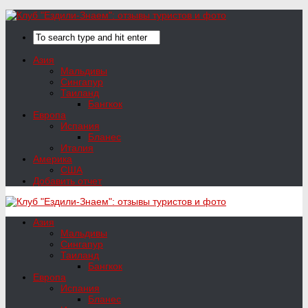
Азия
Мальдивы
Сингапур
Таиланд
Бангкок
Европа
Испания
Бланес
Италия
Америка
США
Добавить отчет
Азия
Мальдивы
Сингапур
Таиланд
Бангкок
Европа
Испания
Бланес