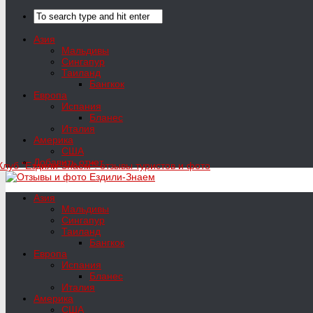
Азия
Мальдивы
Сингапур
Таиланд
Бангкок
Европа
Испания
Бланес
Италия
Америка
США
Добавить отчет
Азия
Мальдивы
Сингапур
Таиланд
Бангкок
Европа
Испания
Бланес
Италия
Америка
США