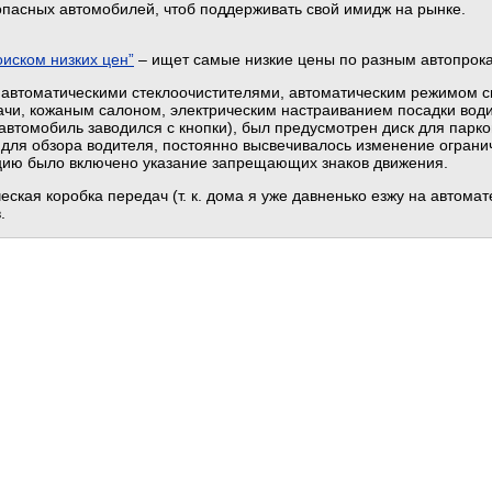
опасных автомобилей, чтоб поддерживать свой имидж на рынке.
оиском низких цен”
– ищет самые низкие цены по разным автопрока
 автоматическими стеклоочистителями, автоматическим режимом с
ачи, кожаным салоном, электрическим настраиванием посадки води
(автомобиль заводился с кнопки), был предусмотрен диск для парк
, для обзора водителя, постоянно высвечивалось изменение ограни
пцию было включено указание запрещающих знаков движения.
кая коробка передач (т. к. дома я уже давненько езжу на автомате
.