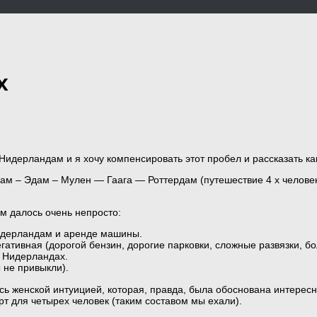
х
идерландам и я хочу компенсировать этот пробел и рассказать ка
– Эдам – Мулен — Гаага — Роттердам (путешествие 4 х человек,
м далось очень непросто:
Нидерландам и аренде машины.
ативная (дорогой бензин, дорогие парковки, сложные развязки, 
в Нидерландах.
 не привыкли).
сь женской интуицией, которая, правда, была обоснована интере
 для четырех человек (таким составом мы ехали).