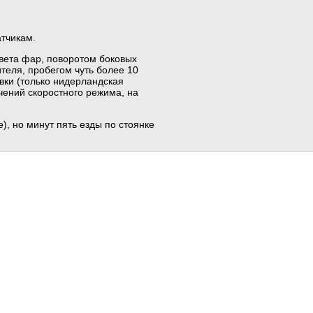
тчикам.
вета фар, поворотом боковых
теля, пробегом чуть более 10
овки (только нидерландская
чений скоростного режима, на
), но минут пять езды по стоянке