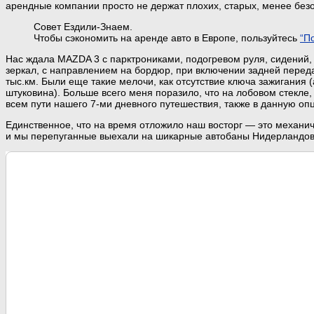
арендные компании просто не держат плохих, старых, менее без
Совет Ездили-Знаем.
Чтобы сэкономить на аренде авто в Европе, пользуйтесь
“П
Нас ждала MAZDA 3 с парктрониками, подогревом руля, сидений,
зеркал, с направлением на бордюр, при включении задней перед
тыс.км. Были еще такие мелочи, как отсутствие ключа зажигания 
штуковина). Больше всего меня поразило, что на лобовом стекле
всем пути нашего 7-ми дневного путешествия, также в данную о
Единственное, что на время отложило наш восторг — это механичес
и мы перепуганные выехали на шикарные автобаны Нидерландов