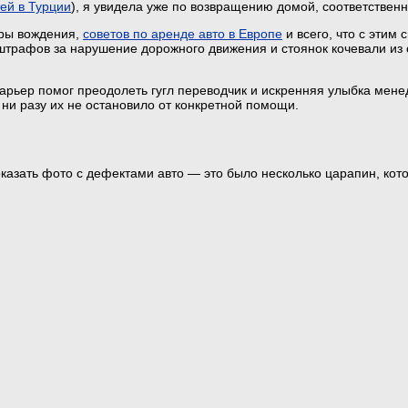
ей в Турции
), я увидела уже по возвращению домой, соответственн
уры вождения,
советов по аренде авто в Европе
и всего, что с этим 
трафов за нарушение дорожного движения и стоянок кочевали из о
рьер помог преодолеть гугл переводчик и искренняя улыбка мен
ни разу их не остановило от конкретной помощи.
азать фото с дефектами авто — это было несколько царапин, кот