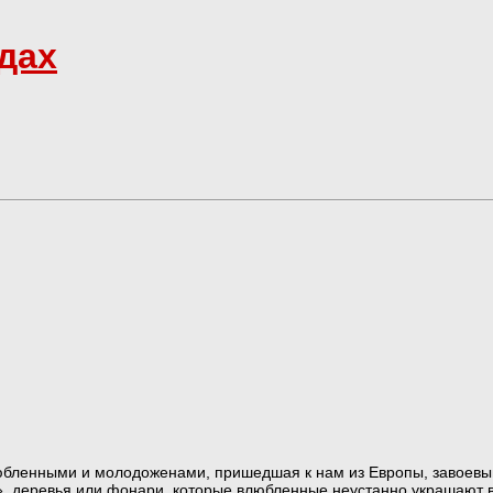
дах
юбленными и молодоженами, пришедшая к нам из Европы, завоевы
и», деревья или фонари, которые влюбленные неустанно украшаю