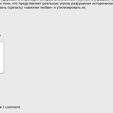
их тонн, что представляет реальную угрозу разрушения историческ
ть (срезать) «замочки любви» и утилизировать их.
*
me I comment.