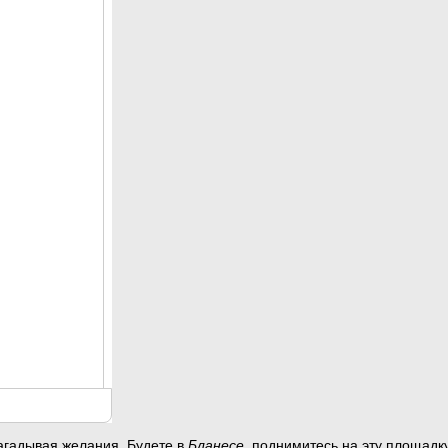
загадывая желания. Будете в
Бланесе,
поднимитесь на эту площадку