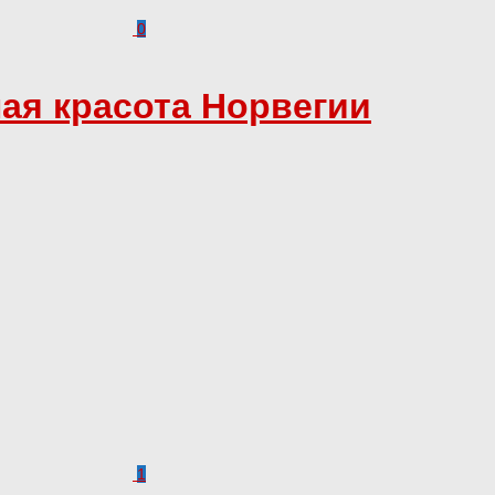
0
ная красота Норвегии
1