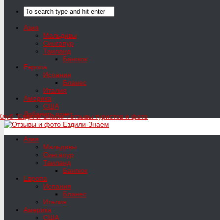
Азия
Мальдивы
Сингапур
Таиланд
Бангкок
Европа
Испания
Бланес
Италия
Америка
США
Добавить отчет
Азия
Мальдивы
Сингапур
Таиланд
Бангкок
Европа
Испания
Бланес
Италия
Америка
США