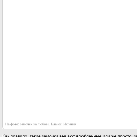
На фото: замочек на любовь. Бланес. Испания
Как правило, такие замочки вешают влюбленные или же просто, 